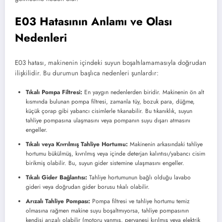
E03 Hatasının Anlamı ve Olası
Nedenleri
E03 hatası, makinenin içindeki suyun boşaltılamamasıyla doğrudan
ilişkilidir. Bu durumun başlıca nedenleri şunlardır:
Tıkalı Pompa Filtresi:
En yaygın nedenlerden biridir. Makinenin ön alt
kısmında bulunan pompa filtresi, zamanla tüy, bozuk para, düğme,
küçük çorap gibi yabancı cisimlerle tıkanabilir. Bu tıkanıklık, suyun
tahliye pompasına ulaşmasını veya pompanın suyu dışarı atmasını
engeller.
Tıkalı veya Kıvrılmış Tahliye Hortumu:
Makinenin arkasındaki tahliye
hortumu bükülmüş, kıvrılmış veya içinde deterjan kalıntısı/yabancı cisim
birikmiş olabilir. Bu, suyun gider sistemine ulaşmasını engeller.
Tıkalı Gider Bağlantısı:
Tahliye hortumunun bağlı olduğu lavabo
gideri veya doğrudan gider borusu tıkalı olabilir.
Arızalı Tahliye Pompası:
Pompa filtresi ve tahliye hortumu temiz
olmasına rağmen makine suyu boşaltmıyorsa, tahliye pompasının
kendisi arızalı olabilir (motoru yanmış, pervanesi kırılmış veya elektrik