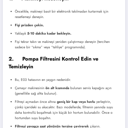
Öncelikle, makineyi basit bir elektronik takılmadan kurtarmak için
resetlemeyi deneyin.
Fişi prizden çekin.
Yaklaşık
5-10 dakika kadar bekleyin.
Fişi tekrar takın ve makineyi yeniden çalıştırmayı deneyin (tercihen
sadece bir “sıkma” veya “tahliye” programında).
2. Pompa Filtresini Kontrol Edin ve
Temizleyin
Bu, E03 hatasının en yaygın nedenidir.
Çamaşır makinesinin
ön alt kısmında
bulunan servis kapağını açın
(genellikle sağ altta bulunur).
Filtreyi açmadan önce altına
geniş bir kap veya havlu
yerleştirin,
çünkü içerideki su akacaktır. Bazı modellerde, filtrenin yanında suyu
daha kontrollü boşaltmak için küçük bir hortum bulunabilir. Önce o
hortumdan suyu boşaltın.
Filtreyi yavaşça saat yönünün tersine çevirerek
çıkarın.