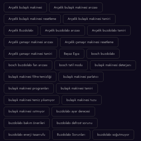
Beyaz Eşya
Bilgisayar & Yazılım
KONULAR
Arçelik bulaşık makinesi
Arçelik bulaşık makinesi arızası
Arçelik bulaşık makinesi resetleme
Arçelik bulaşık makinesi tamiri
Arçelik Buzdolabı
Arçelik buzdolabı arızası
Arçelik buzdolabı tamiri
Arçelik çamaşır makinesi arızası
Arçelik çamaşır makinesi resetleme
Arçelik çamaşır makinesi tamiri
Beyaz Eşya
bosch buzdolabı
bosch buzdolabı fan arızası
bosch tatil modu
bulaşık makinesi deterjanı
bulaşık makinesi filtre temizliği
bulaşık makinesi parlatıcı
bulaşık makinesi programları
bulaşık makinesi tamiri
bulaşık makinesi temiz yıkamıyor
bulaşık makinesi tuzu