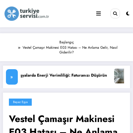
İçeriğe
atla
Başlangıç
Vestel Çamaşır Makinesi E03 Hatası – Ne Anlama Gelir, Nasıl
Giderilir?
uranızı Düşürün
Su Isıtıcısı (Termosifon) Arıza Belirtileri ve 
»
Beyaz Eşya
Vestel Çamaşır Makinesi
E03 Hatası – Ne Anlama