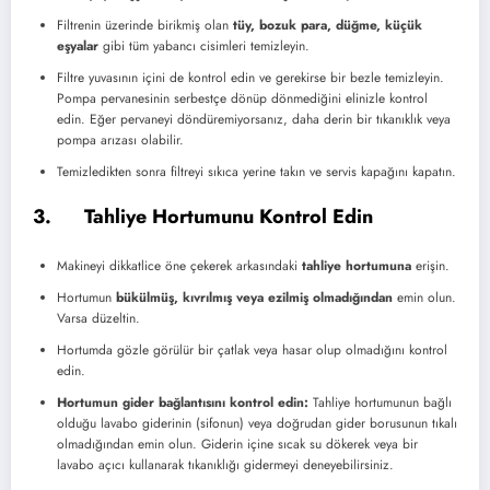
Filtrenin üzerinde birikmiş olan
tüy, bozuk para, düğme, küçük
eşyalar
gibi tüm yabancı cisimleri temizleyin.
Filtre yuvasının içini de kontrol edin ve gerekirse bir bezle temizleyin.
Pompa pervanesinin serbestçe dönüp dönmediğini elinizle kontrol
edin. Eğer pervaneyi döndüremiyorsanız, daha derin bir tıkanıklık veya
pompa arızası olabilir.
Temizledikten sonra filtreyi sıkıca yerine takın ve servis kapağını kapatın.
3. Tahliye Hortumunu Kontrol Edin
Makineyi dikkatlice öne çekerek arkasındaki
tahliye hortumuna
erişin.
Hortumun
bükülmüş, kıvrılmış veya ezilmiş olmadığından
emin olun.
Varsa düzeltin.
Hortumda gözle görülür bir çatlak veya hasar olup olmadığını kontrol
edin.
Hortumun gider bağlantısını kontrol edin:
Tahliye hortumunun bağlı
olduğu lavabo giderinin (sifonun) veya doğrudan gider borusunun tıkalı
olmadığından emin olun. Giderin içine sıcak su dökerek veya bir
lavabo açıcı kullanarak tıkanıklığı gidermeyi deneyebilirsiniz.