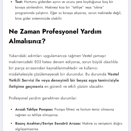
Test:
Hortumu giderden ayırın ve ucunu yere koyduğunuz boş bir
kovaya yönlendirin. Makineyi kısa bir “tahliye” veya “sıkma”
programında çalıştırın. Eğer su kovaya akıyorsa, sorun makinede değil,
bina gider sisteminizde olabilir.
Ne Zaman Profesyonel Yardım
Almalısınız?
Yukarıdaki adımları uygulamanıza rağmen Vestel çamaşır
makinenizdeki E03 hatası devam ediyorsa, sorun büyük olasılıkla
bir parça arızasından kaynaklanmaktadır ve kullanıcı
müdahalesiyle çözülemeyecek bir durumdur. Bu durumda
Vestel
Yetkili Servisi ile veya deneyimli bir beyaz eşya tamircisiyle
iletişime geçmeniz
en güvenli ve etkili çözüm olacaktır.
Profesyonel yardım gerektiren durumlar:
Arızalı Tahliye Pompası:
Pompa filtresi ve hortum temiz olmasına
rağmen su tahliye olmuyorsa.
Basınç Anahtarı/Seviye Sensörü Arızası:
Makine su seviyesini doğru
algılayamıyorsa.