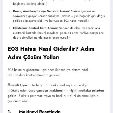
bağlantısı kesilmiş olabilir).
Basınç Anahtarı/Seviye Sensörü Arızası:
Makine içindeki su
seviyesini algılayan sensör arızalıysa, makine suyun boşaltıldığını doğru
şekilde algılayamayabilir ve bu yüzden E03 hatası verebilir.
Elektronik Kontrol Kartı Arızası:
Nadiren de olsa, makinenin ana
elektronik kartında (beyin) meydana gelen bir arıza, tahliye pompasına
doğru sinyalleri göndermesini engelleyebilir.
E03 Hatası Nasıl Giderilir? Adım
Adım Çözüm Yolları
E03 hatasını gidermek için öncelikle tahliye sistemindeki
tıkanıklıkları kontrol etmeniz gerekir.
Önemli Uyarı:
Herhangi bir elektriksel veya su ile ilgili
müdahaleden önce
çamaşır makinesinin fişini mutlaka prizden
çekin!
Elektrik çarpması veya su baskını riskini önlemek için bu
çok önemlidir.
1. Makineyi Resetleyin