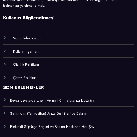
turkiyeservisi.com.tr, teknik destek ve arıza çözümleri konusunda güvenilir bilgi
sunan kapsamlı bir blog platformudur. Elektronik cihazlardan ev aletlerine,
bilgisayarlardan mobil cihazlara kadar pek çok konuda pratik çözümler, bakım
önerileri ve kullanıcı dostu rehberlerle, herkesin anlayabileceği sade bir dille
içerikler sunar. Amacımız, teknolojik sorunlarınıza hızlı ve doğru cevaplar
bulmanıza yardımcı olmak.
Kullanıcı Bilgilendirmesi
Sorumluluk Reddi
Kullanım Şartları
Gizlilik Politikası
Çerez Politikası
SON EKLENENLER
Beyaz Eşyalarda Enerji Verimliliği: Faturanızı Düşürün