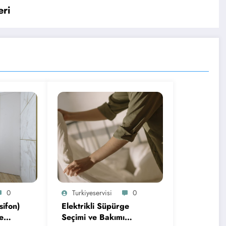
eri
0
Turkiyeservisi
0
sifon)
Elektrikli Süpürge
ve
Seçimi ve Bakımı