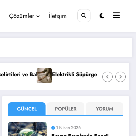
Çözümler
İletişim
 Seçimi ve Bakımı Hakkında Her Şey
Çamaşır Kurutma Maki
GÜNCEL
POPÜLER
YORUM
1 Nisan 2026