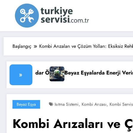
İçeriğe
atla
Başlangıç
Kombi Arızaları ve Çözüm Yolları: Eksiksiz Reh
a Enerji Verimliliği: Faturanızı Düşürün
Su Isıtıcısı (Ter
»
,
,
Beyaz Eşya
Isıtma Sistemi
Kombi Arızası
Kombi Servis
Kombi Arızaları ve Ç