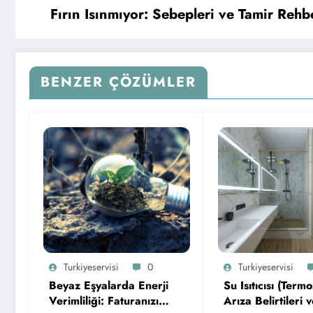
Fırın Isınmıyor: Sebepleri ve Tamir Rehb
BENZER ÇÖZÜMLER
Turkiyeservisi
0
Turkiyeservisi
Beyaz Eşyalarda Enerji
Su Isıtıcısı (Termo
Verimliliği: Faturanızı
Arıza Belirtileri 