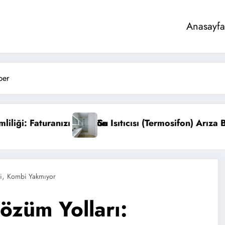
Anasayfa
ber
mosifon) Arıza Belirtileri ve Bakımı
Elektrikli Süpürge
,
i
Kombi Yakmıyor
özüm Yolları: