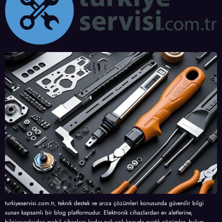
turkiyeservisi.com.tr, teknik destek ve arıza çözümleri konusunda güvenilir bilgi
sunan kapsamlı bir blog platformudur. Elektronik cihazlardan ev aletlerine,