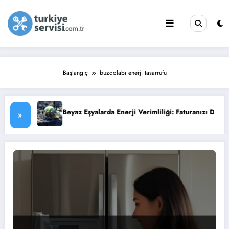
İçeriğe
atla
Başlangıç
buzdolabı enerji tasarrufu
Beyaz Eşyalarda Enerji Verimliliği: Faturanızı Düşürün
Su I
»