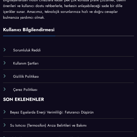
bilgisayarlardan mobil cihazlara kadar pek çok konuda pratik çözümler, bakım
önerileri ve kullanıcı dostu rehberlerle, herkesin anlayabileceği sade bir dille
içerikler sunar. Amacımız, teknolojik sorunlarınıza hızlı ve doğru cevaplar
bulmanıza yardımcı olmak.
Kullanıcı Bilgilendirmesi
Sorumluluk Reddi
Kullanım Şartları
Gizlilik Politikası
Çerez Politikası
SON EKLENENLER
Beyaz Eşyalarda Enerji Verimliliği: Faturanızı Düşürün
Su Isıtıcısı (Termosifon) Arıza Belirtileri ve Bakımı