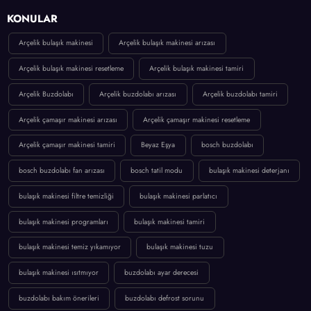
KONULAR
Arçelik bulaşık makinesi
Arçelik bulaşık makinesi arızası
Arçelik bulaşık makinesi resetleme
Arçelik bulaşık makinesi tamiri
Arçelik Buzdolabı
Arçelik buzdolabı arızası
Arçelik buzdolabı tamiri
Arçelik çamaşır makinesi arızası
Arçelik çamaşır makinesi resetleme
Arçelik çamaşır makinesi tamiri
Beyaz Eşya
bosch buzdolabı
bosch buzdolabı fan arızası
bosch tatil modu
bulaşık makinesi deterjanı
bulaşık makinesi filtre temizliği
bulaşık makinesi parlatıcı
bulaşık makinesi programları
bulaşık makinesi tamiri
bulaşık makinesi temiz yıkamıyor
bulaşık makinesi tuzu
bulaşık makinesi ısıtmıyor
buzdolabı ayar derecesi
buzdolabı bakım önerileri
buzdolabı defrost sorunu