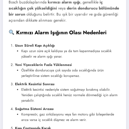
Bosch buzdolaplarında
kırmızı alarm ışığı
, genellikle
iç
sıcaklığın çok yükseldiğini
veya
derin dondurucu bölümünde
bir sorun
olduğunu belirtir. Bu ışık bir uyarıdır ve gıda güvenliği
açısından dikkate alınması gerekir.
Kırmızı Alarm Işığının Olası Nedenleri
Uzun Süreli Kapı Açıklığı
Kapı uzun süre açık kaldıysa ya da tam kapanmadıysa sıcaklık
yükselir ve alarm ışığı yanar.
Yeni Yiyeceklerin Fazla Yüklenmesi
Özellikle dondurucuya çok sayıda oda sıcaklığında ürün
yerleştirilirse sistem sıcaklığı koruyamaz.
Elektrik Kesintisi Sonrası
Elektrik kesintisi nedeniyle sistem soğutmayı bırakmış olabilir.
Yeniden çalıştığında sıcaklık henüz normale dönmediği için alarm
yanabilir.
Soğutma Sistemi Arızası
Kompresör, gaz sirkülasyonu veya fan motoru gibi bileşenlerde
arıza varsa iç sıcaklık düşmez ve alarm verir.
Kapı Contasında Kaçak