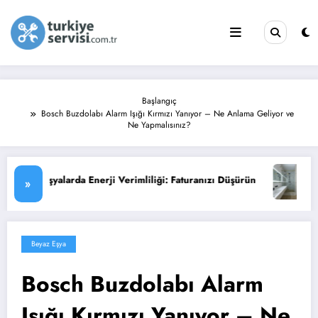
İçeriğe
atla
Başlangıç
Bosch Buzdolabı Alarm Işığı Kırmızı Yanıyor – Ne Anlama Geliyor ve
Ne Yapmalısınız?
ği: Faturanızı Düşürün
Su Isıtıcısı (Termosifon) Arıza Belirti
»
Beyaz Eşya
Bosch Buzdolabı Alarm
Işığı Kırmızı Yanıyor – Ne