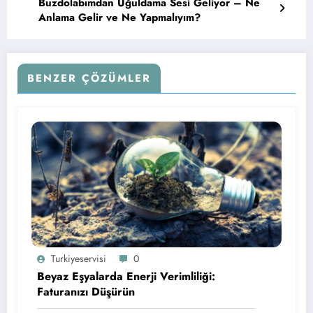
Buzdolabımdan Uğuldama Sesi Geliyor – Ne
Anlama Gelir ve Ne Yapmalıyım?
BENZER ÇÖZÜMLER
Turkiyeservisi
0
Beyaz Eşyalarda Enerji Verimliliği:
Faturanızı Düşürün