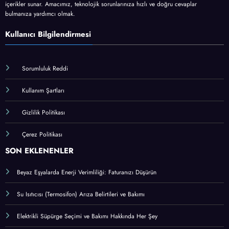
turkiyeservisi.com.tr, teknik destek ve arıza çözümleri konusunda güvenilir bilgi
sunan kapsamlı bir blog platformudur. Elektronik cihazlardan ev aletlerine,
bilgisayarlardan mobil cihazlara kadar pek çok konuda pratik çözümler, bakım
önerileri ve kullanıcı dostu rehberlerle, herkesin anlayabileceği sade bir dille
içerikler sunar. Amacımız, teknolojik sorunlarınıza hızlı ve doğru cevaplar
bulmanıza yardımcı olmak.
Kullanıcı Bilgilendirmesi
Sorumluluk Reddi
Kullanım Şartları
Gizlilik Politikası
Çerez Politikası
SON EKLENENLER
Beyaz Eşyalarda Enerji Verimliliği: Faturanızı Düşürün