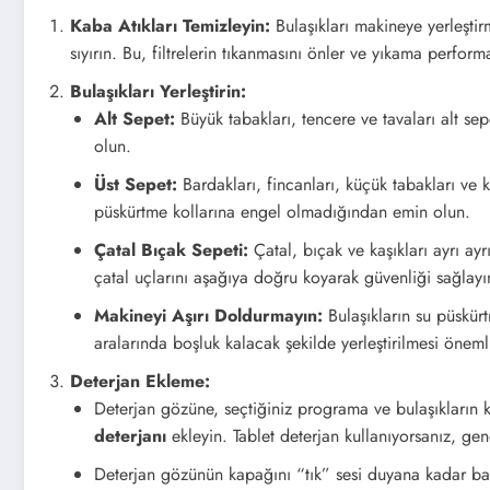
Kaba Atıkları Temizleyin:
Bulaşıkları makineye yerleştir
sıyırın. Bu, filtrelerin tıkanmasını önler ve yıkama performan
Bulaşıkları Yerleştirin:
Alt Sepet:
Büyük tabakları, tencere ve tavaları alt sep
olun.
Üst Sepet:
Bardakları, fincanları, küçük tabakları ve k
püskürtme kollarına engel olmadığından emin olun.
Çatal Bıçak Sepeti:
Çatal, bıçak ve kaşıkları ayrı ayr
çatal uçlarını aşağıya doğru koyarak güvenliği sağlayı
Makineyi Aşırı Doldurmayın:
Bulaşıkların su püskür
aralarında boşluk kalacak şekilde yerleştirilmesi önem
Deterjan Ekleme:
Deterjan gözüne, seçtiğiniz programa ve bulaşıkların 
deterjanı
ekleyin. Tablet deterjan kullanıyorsanız, genel
Deterjan gözünün kapağını “tık” sesi duyana kadar bas