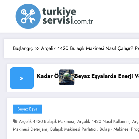
İçeriğe
atla
Başlangıç
Arçelik 4420 Bulaşık Makinesi Nasıl Çalışır? P
yalarda Enerji Verimliliği: Faturanızı Düşürün
Su Isıtıcıs
»
Beyaz Eşya
,
,
Arçelik 4420 Bulaşık Makinesi
Arçelik 4420 Nasıl Kullanılır
Arç
,
,
Makinesi Deterjanı
Bulaşık Makinesi Parlatıcı
Bulaşık Makinesi Pro