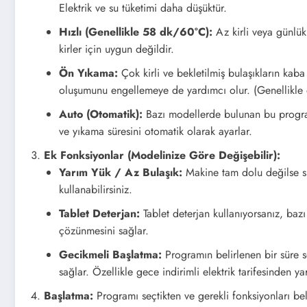
Elektrik ve su tüketimi daha düşüktür.
Hızlı (Genellikle 58 dk/60°C):
Az kirli veya günlük 
kirler için uygun değildir.
Ön Yıkama:
Çok kirli ve bekletilmiş bulaşıkların kaba
oluşumunu engellemeye de yardımcı olur. (Genellikle de
Auto (Otomatik):
Bazı modellerde bulunan bu program, 
ve yıkama süresini otomatik olarak ayarlar.
Ek Fonksiyonlar (Modelinize Göre Değişebilir):
Yarım Yük / Az Bulaşık:
Makine tam dolu değilse su
kullanabilirsiniz.
Tablet Deterjan:
Tablet deterjan kullanıyorsanız, ba
çözünmesini sağlar.
Gecikmeli Başlatma:
Programın belirlenen bir süre s
sağlar. Özellikle gece indirimli elektrik tarifesinden ya
Başlatma:
Programı seçtikten ve gerekli fonksiyonları be