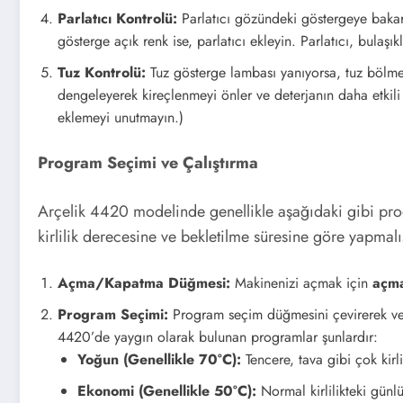
Parlatıcı Kontrolü:
Parlatıcı gözündeki göstergeye bakara
gösterge açık renk ise, parlatıcı ekleyin. Parlatıcı, bulaşı
Tuz Kontrolü:
Tuz gösterge lambası yanıyorsa, tuz bölm
dengeleyerek kireçlenmeyi önler ve deterjanın daha etkili 
eklemeyi unutmayın.)
Program Seçimi ve Çalıştırma
Arçelik 4420 modelinde genellikle aşağıdaki gibi prog
kirlilik derecesine ve bekletilme süresine göre yapmalı
Açma/Kapatma Düğmesi:
Makinenizi açmak için
açm
Program Seçimi:
Program seçim düğmesini çevirerek vey
4420’de yaygın olarak bulunan programlar şunlardır:
Yoğun (Genellikle 70°C):
Tencere, tava gibi çok kirli
Ekonomi (Genellikle 50°C):
Normal kirlilikteki günl