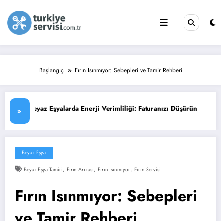
İçeriğe
atla
Başlangıç
Fırın Isınmıyor: Sebepleri ve Tamir Rehberi
ji Verimliliği: Faturanızı Düşürün
Su Isıtıcısı (Termosifon) 
»
Beyaz Eşya
,
,
,
Beyaz Eşya Tamiri
Fırın Arızası
Fırın Isınmıyor
Fırın Servisi
Fırın Isınmıyor: Sebepleri
ve Tamir Rehberi