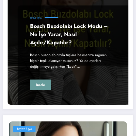
BEYAZ EŞYA
Bosch Buzdolabı Lock Modu –
Ne İşe Yarar, Nasıl
Açılır/Kapatılır?
Bosch buzdolabınızda tuşlara basmanıza rağmen
hiçbir tepki alamıyor musunuz? Ya da ayarları
değiştirmeye çalışırken “Lock”…
İncele
Beyaz Eşya