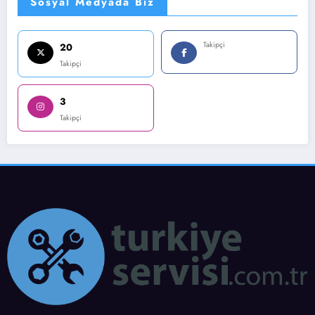
Sosyal Medyada Biz
Takipçi
20
Takipçi
3
Takipçi