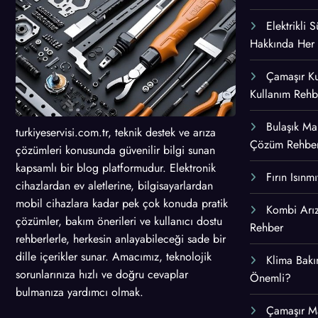
Elektrikli
Hakkında Her
Çamaşır K
Kullanım Rehb
Bulaşık Mak
turkiyeservisi.com.tr, teknik destek ve arıza
Çözüm Rehber
çözümleri konusunda güvenilir bilgi sunan
kapsamlı bir blog platformudur. Elektronik
Fırın Isınm
cihazlardan ev aletlerine, bilgisayarlardan
mobil cihazlara kadar pek çok konuda pratik
Kombi Arız
çözümler, bakım önerileri ve kullanıcı dostu
Rehber
rehberlerle, herkesin anlayabileceği sade bir
dille içerikler sunar. Amacımız, teknolojik
Klima Bakı
sorunlarınıza hızlı ve doğru cevaplar
Önemli?
bulmanıza yardımcı olmak.
Çamaşır M