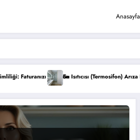
Anasayfa
ıcısı (Termosifon) Arıza Belirtileri ve Bakımı
Elektrikl