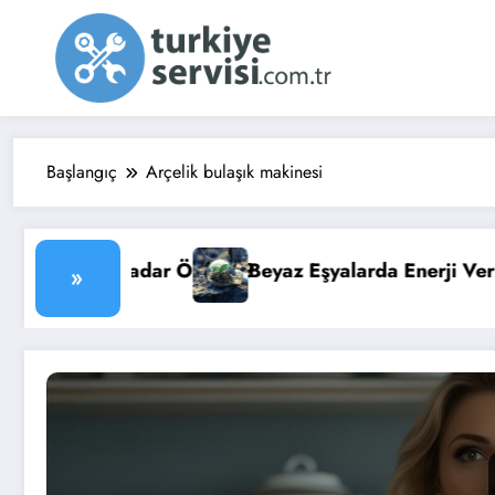
İçeriğe
atla
Başlangıç
Arçelik bulaşık makinesi
az Eşyalarda Enerji Verimliliği: Faturanızı Düşürün
Su Isıt
»