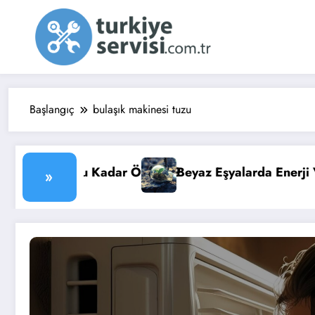
İçeriğe
atla
Başlangıç
bulaşık makinesi tuzu
emli?
Beyaz Eşyalarda Enerji Verimliliği: Faturanızı Düş
»