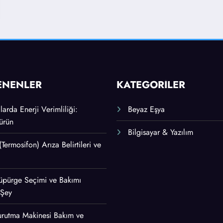
ENENLER
KATEGORİLER
arda Enerji Verimliliği:
Beyaz Eşya
ürün
Bilgisayar & Yazılım
 (Termosifon) Arıza Belirtileri ve
 Süpürge Seçimi ve Bakımı
 Şey
urutma Makinesi Bakım ve