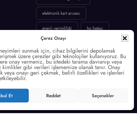
elektronik kart arızası
enerji verimliliği
ho hatası
Çerez Onayı
holiday mode
klima bakımı
neyimleri sunmak için, cihaz bilgilerini depolamak
rişmek üzere çerezler gibi teknolojiler kullanıyoruz. Bu
klima çarpması
Kompresör Arızası
lere onay vermeniz, bu sitedeki tarama davranışı veya
 kimlikler gibi verileri işlememize olanak tanır. Onay
veya onayı geri çekmek, belirli özellikleri ve işlevleri
kış ayarı buzdolabı
Makine Temizliği
tkileyebilir.
no frost yaz ayarı
bul Et
Reddet
Seçenekler
çamaşır makinesi motor kömürü