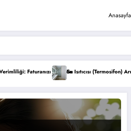
Anasayfa
ürün
Su Isıtıcısı (Termosifon) Arıza Belirtileri ve Bakımı
E