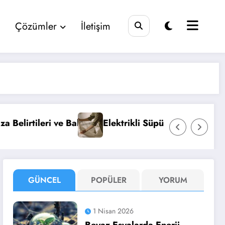
Çözümler
İletişim
lektrikli Süpürge Seçimi ve Bakımı Hakkında Her Şey
Çam
GÜNCEL
POPÜLER
YORUM
1 Nisan 2026