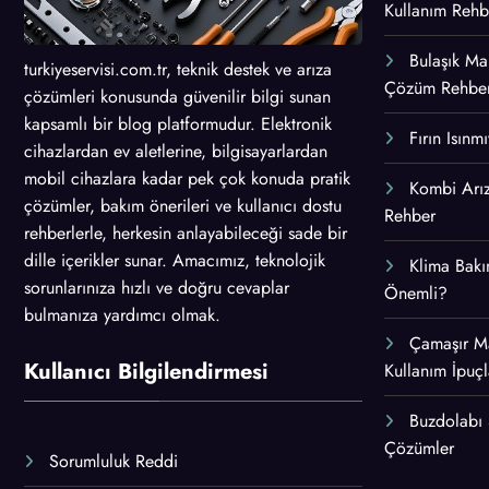
Kullanım Rehb
Bulaşık Mak
turkiyeservisi.com.tr, teknik destek ve arıza
Çözüm Rehber
çözümleri konusunda güvenilir bilgi sunan
kapsamlı bir blog platformudur. Elektronik
Fırın Isınm
cihazlardan ev aletlerine, bilgisayarlardan
mobil cihazlara kadar pek çok konuda pratik
Kombi Arız
çözümler, bakım önerileri ve kullanıcı dostu
Rehber
rehberlerle, herkesin anlayabileceği sade bir
dille içerikler sunar. Amacımız, teknolojik
Klima Bakı
sorunlarınıza hızlı ve doğru cevaplar
Önemli?
bulmanıza yardımcı olmak.
Çamaşır M
Kullanıcı Bilgilendirmesi
Kullanım İpuçl
Buzdolabı
Çözümler
Sorumluluk Reddi