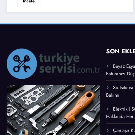
İncele
SON EKL
Beyaz Eşyal
Faturanızı Düş
Su Isıtıcısı
Bakımı
Elektrikli
Hakkında Her
Çamaşır K