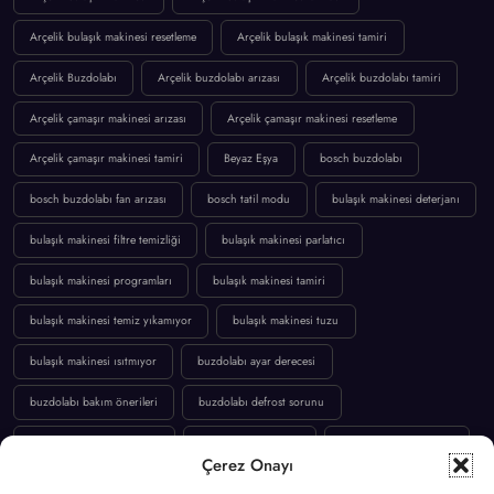
Arçelik bulaşık makinesi resetleme
Arçelik bulaşık makinesi tamiri
Arçelik Buzdolabı
Arçelik buzdolabı arızası
Arçelik buzdolabı tamiri
Arçelik çamaşır makinesi arızası
Arçelik çamaşır makinesi resetleme
Arçelik çamaşır makinesi tamiri
Beyaz Eşya
bosch buzdolabı
bosch buzdolabı fan arızası
bosch tatil modu
bulaşık makinesi deterjanı
bulaşık makinesi filtre temizliği
bulaşık makinesi parlatıcı
bulaşık makinesi programları
bulaşık makinesi tamiri
bulaşık makinesi temiz yıkamıyor
bulaşık makinesi tuzu
bulaşık makinesi ısıtmıyor
buzdolabı ayar derecesi
buzdolabı bakım önerileri
buzdolabı defrost sorunu
buzdolabı enerji tasarrufu
Buzdolabı Sorunları
buzdolabı soğutmuyor
Çerez Onayı
buzdolabı sıcaklık ayarı
buzdolabı tamiri
buzdolabı termostat ayarı