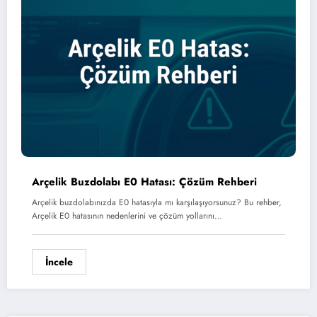
Arçelik Buzdolabı E0 Hatası: Çözüm Rehberi
Arçelik buzdolabınızda E0 hatasıyla mı karşılaşıyorsunuz? Bu rehber,
Arçelik E0 hatasının nedenlerini ve çözüm yollarını…
İncele