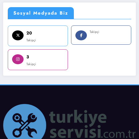
Sosyal Medyada Biz
Takipçi
20
Takipçi
3
Takipçi