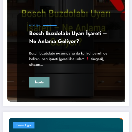
BEYAZ EŞYA
Bosch Buzdolabı Uyarı İşareti –
Ne Anlama Geliyor?
Bosch buzdolabı ekranında ya da kontrol panelinde
beliren uyarı işareti (genellikle ünlem
simgesi),
cihazın…
İncele
Beyaz Eşya