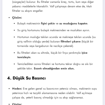
(süzgeçler) bulunur. Bu filtreler zamanla kireç, tortu, kum veya diğer
yabancı maddelerle tıkanabilir. Valf çalışmaya devam etse de, tıkalı
filtreler su akışını engeller.
Çözüm:
Bulaşık makinesinin
fişini çekin
ve
su musluğunu kapatın
.
Su giriş hortumunu bulaşık makinesinden ve musluktan ayırın.
Hortumun musluğa takılan ucunda ve makineye takılan ucunda (su
giriş valfinin olduğu yerde) bulunan
filtreleri çıkarın
(küçük bir
tornavida veya kargaburun ile nazikçe çekerek).
Bu filtreleri akan su altında, küçük bir fırça yardımıyla
iyice
temizleyin
.
Temizledikten sonra filtreleri ve hortumu tekrar doğru ve sıkı bir
şekilde takın.
Sızıntı olmadığından emin olun.
4. Düşük Su Basıncı
Neden:
Eve gelen genel su basıncının yetersiz olması, makinenin suyu
yeterince hızlı ve tazyikli alamamasına neden olabilir. Valf açılmaya
çalışsa da, yeterli basınç olmadığı için su akışı sağlanamaz.
Çözüm: