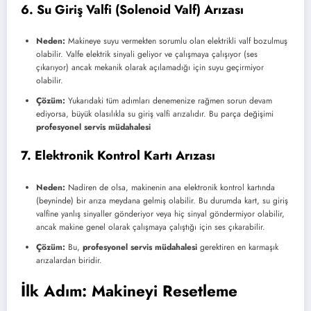
6. Su Giriş Valfi (Solenoid Valf) Arızası
Neden:
Makineye suyu vermekten sorumlu olan elektrikli valf bozulmuş
olabilir. Valfe elektrik sinyali geliyor ve çalışmaya çalışıyor (ses
çıkarıyor) ancak mekanik olarak açılamadığı için suyu geçirmiyor
olabilir.
Çözüm:
Yukarıdaki tüm adımları denemenize rağmen sorun devam
ediyorsa, büyük olasılıkla su giriş valfi arızalıdır. Bu parça değişimi
profesyonel servis müdahalesi
7. Elektronik Kontrol Kartı Arızası
Neden:
Nadiren de olsa, makinenin ana elektronik kontrol kartında
(beyninde) bir arıza meydana gelmiş olabilir. Bu durumda kart, su giriş
valfine yanlış sinyaller gönderiyor veya hiç sinyal göndermiyor olabilir,
ancak makine genel olarak çalışmaya çalıştığı için ses çıkarabilir.
Çözüm:
Bu,
profesyonel servis müdahalesi
gerektiren en karmaşık
arızalardan biridir.
İlk Adım: Makineyi Resetleme