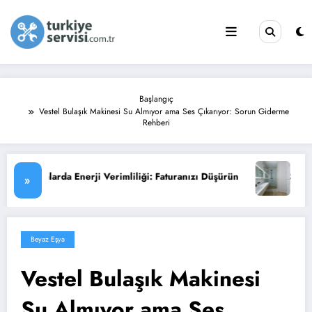
İçeriğe
atla
Başlangıç
Vestel Bulaşık Makinesi Su Almıyor ama Ses Çıkarıyor: Sorun Giderme
Rehberi
aturanızı Düşürün
Su Isıtıcısı (Termosifon) Arıza Belirtileri 
»
Beyaz Eşya
Vestel Bulaşık Makinesi
Su Almıyor ama Ses