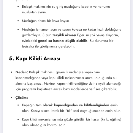
Bulaşık makinesinin su giriş musluğunu kapatın ve hortumu
musluktan ayırın.
Musluğun altına bir kova koyun.
Musluğu tamamen açın ve suyun kovaya ne kadar hızlı dolduğunu
gözlemleyin. Suyun
tazyikli akması
Eğer su çok yavaş akıyorsa,
evinizdeki
genel su basıncı düşük olabilir
. Bu durumda bir
tesisatçı ile görüşmeniz gerekebilir.
5. Kapı Kilidi Arızası
Neden:
Bulaşık makinesi, güvenlik nedeniyle kapak tam
kapanmadığında veya kapı kilidi mekanizması arızalı olduğunda su
alımına başlamaz. Makine, kapının kilitlendiğine dair sinyali alamadığı
için programı başlatmaz ancak bazı modellerde valf ses çıkarabilir.
Çözüm:
Kapağın
tam olarak kapandığından ve kilitlendiğinden
emin
olun. Kapıyı sıkıca iterek bir “tık” sesi duyduğunuzdan emin olun.
Kapı kilidi mekanizmasında gözle görülür bir hasar (kırık, eğilme)
olup olmadığını kontrol edin.