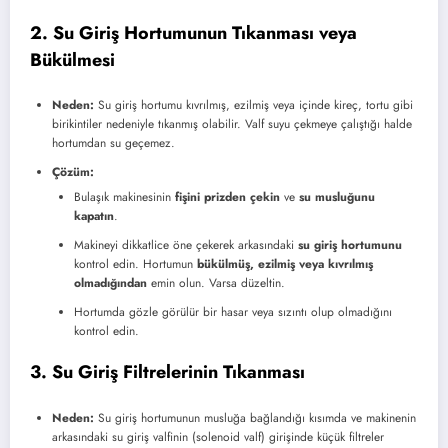
2. Su Giriş Hortumunun Tıkanması veya
Bükülmesi
Neden:
Su giriş hortumu kıvrılmış, ezilmiş veya içinde kireç, tortu gibi
birikintiler nedeniyle tıkanmış olabilir. Valf suyu çekmeye çalıştığı halde
hortumdan su geçemez.
Çözüm:
Bulaşık makinesinin
fişini prizden çekin
ve
su musluğunu
kapatın
.
Makineyi dikkatlice öne çekerek arkasındaki
su giriş hortumunu
kontrol edin. Hortumun
bükülmüş, ezilmiş veya kıvrılmış
olmadığından
emin olun. Varsa düzeltin.
Hortumda gözle görülür bir hasar veya sızıntı olup olmadığını
kontrol edin.
3. Su Giriş Filtrelerinin Tıkanması
Neden:
Su giriş hortumunun musluğa bağlandığı kısımda ve makinenin
arkasındaki su giriş valfinin (solenoid valf) girişinde küçük filtreler