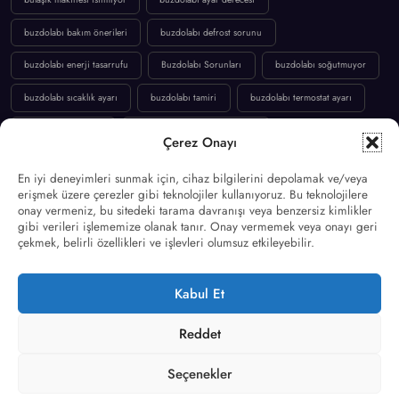
bulaşık makinesi programları
bulaşık makinesi tamiri
bulaşık makinesi temiz yıkamıyor
bulaşık makinesi tuzu
bulaşık makinesi ısıtmıyor
buzdolabı ayar derecesi
buzdolabı bakım önerileri
buzdolabı defrost sorunu
Çerez Onayı
buzdolabı enerji tasarrufu
Buzdolabı Sorunları
buzdolabı soğutmuyor
En iyi deneyimleri sunmak için, cihaz bilgilerini depolamak ve/veya
erişmek üzere çerezler gibi teknolojiler kullanıyoruz. Bu teknolojilere
buzdolabı sıcaklık ayarı
buzdolabı tamiri
buzdolabı termostat ayarı
onay vermeniz, bu sitedeki tarama davranışı veya benzersiz kimlikler
gibi verileri işlememize olanak tanır. Onay vermemek veya onayı geri
buzdolabı yaz ayarı
buzdolabı yazın nasıl çalışmalı
çekmek, belirli özellikleri ve işlevleri olumsuz etkileyebilir.
dondurucu soğutmuyor
elektronik kart arızası
enerji verimliliği
Kabul Et
ho hatası
holiday mode
klima bakımı
klima çarpması
Kompresör Arızası
kış ayarı buzdolabı
Makine Temizliği
Reddet
no frost yaz ayarı
çamaşır makinesi motor kömürü
Seçenekler