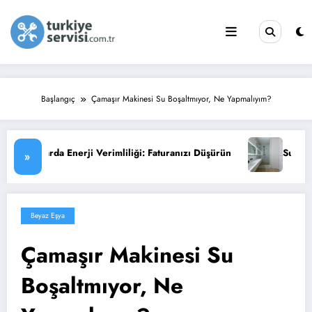
İçeriğe
atla
Başlangıç
Çamaşır Makinesi Su Boşaltmıyor, Ne Yapmalıyım?
Faturanızı Düşürün
Su Isıtıcısı (Termosifon) Arıza Belirtileri 
»
Beyaz Eşya
Çamaşır Makinesi Su
Boşaltmıyor, Ne