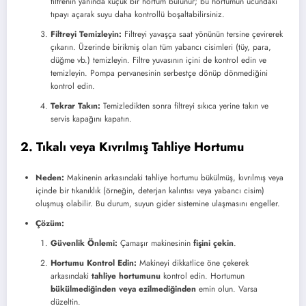
filtrenin yanında küçük bir hortum bulunur; bu hortumun ucundaki
tıpayı açarak suyu daha kontrollü boşaltabilirsiniz.
Filtreyi Temizleyin:
Filtreyi yavaşça saat yönünün tersine çevirerek
çıkarın. Üzerinde birikmiş olan tüm yabancı cisimleri (tüy, para,
düğme vb.) temizleyin. Filtre yuvasının içini de kontrol edin ve
temizleyin. Pompa pervanesinin serbestçe dönüp dönmediğini
kontrol edin.
Tekrar Takın:
Temizledikten sonra filtreyi sıkıca yerine takın ve
servis kapağını kapatın.
2. Tıkalı veya Kıvrılmış Tahliye Hortumu
Neden:
Makinenin arkasındaki tahliye hortumu bükülmüş, kıvrılmış veya
içinde bir tıkanıklık (örneğin, deterjan kalıntısı veya yabancı cisim)
oluşmuş olabilir. Bu durum, suyun gider sistemine ulaşmasını engeller.
Çözüm:
Güvenlik Önlemi:
Çamaşır makinesinin
fişini çekin
.
Hortumu Kontrol Edin:
Makineyi dikkatlice öne çekerek
arkasındaki
tahliye hortumunu
kontrol edin. Hortumun
bükülmediğinden veya ezilmediğinden
emin olun. Varsa
düzeltin.