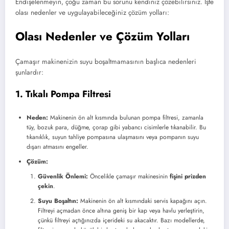
Endişelenmeyin, çoğu zaman bu sorunu kendiniz çözebilirsiniz. İşte
olası nedenler ve uygulayabileceğiniz çözüm yolları:
Olası Nedenler ve Çözüm Yolları
Çamaşır makinenizin suyu boşaltmamasının başlıca nedenleri
şunlardır:
1. Tıkalı Pompa Filtresi
Neden:
Makinenin ön alt kısmında bulunan pompa filtresi, zamanla
tüy, bozuk para, düğme, çorap gibi yabancı cisimlerle tıkanabilir. Bu
tıkanıklık, suyun tahliye pompasına ulaşmasını veya pompanın suyu
dışarı atmasını engeller.
Çözüm:
Güvenlik Önlemi:
Öncelikle çamaşır makinesinin
fişini prizden
çekin
.
Suyu Boşaltın:
Makinenin ön alt kısmındaki servis kapağını açın.
Filtreyi açmadan önce altına geniş bir kap veya havlu yerleştirin,
çünkü filtreyi açtığınızda içerideki su akacaktır. Bazı modellerde,