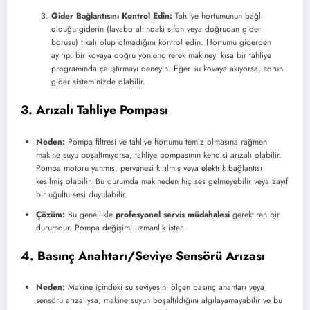
Gider Bağlantısını Kontrol Edin:
Tahliye hortumunun bağlı
olduğu giderin (lavabo altındaki sifon veya doğrudan gider
borusu) tıkalı olup olmadığını kontrol edin. Hortumu giderden
ayırıp, bir kovaya doğru yönlendirerek makineyi kısa bir tahliye
programında çalıştırmayı deneyin. Eğer su kovaya akıyorsa, sorun
gider sisteminizde olabilir.
3. Arızalı Tahliye Pompası
Neden:
Pompa filtresi ve tahliye hortumu temiz olmasına rağmen
makine suyu boşaltmıyorsa, tahliye pompasının kendisi arızalı olabilir.
Pompa motoru yanmış, pervanesi kırılmış veya elektrik bağlantısı
kesilmiş olabilir. Bu durumda makineden hiç ses gelmeyebilir veya zayıf
bir uğultu sesi duyulabilir.
Çözüm:
Bu genellikle
profesyonel servis müdahalesi
gerektiren bir
durumdur. Pompa değişimi uzmanlık ister.
4. Basınç Anahtarı/Seviye Sensörü Arızası
Neden:
Makine içindeki su seviyesini ölçen basınç anahtarı veya
sensörü arızalıysa, makine suyun boşaltıldığını algılayamayabilir ve bu