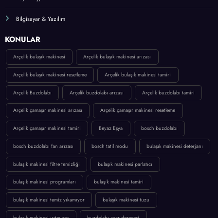
Buzdolabı Soğutmuyor: Nedenler ve Çözümler
KATEGORİLER
Beyaz Eşya
Bilgisayar & Yazılım
KONULAR
Arçelik bulaşık makinesi
Arçelik bulaşık makinesi arızası
Arçelik bulaşık makinesi resetleme
Arçelik bulaşık makinesi tamiri
Arçelik Buzdolabı
Arçelik buzdolabı arızası
Arçelik buzdolabı tamiri
Arçelik çamaşır makinesi arızası
Arçelik çamaşır makinesi resetleme
Arçelik çamaşır makinesi tamiri
Beyaz Eşya
bosch buzdolabı
bosch buzdolabı fan arızası
bosch tatil modu
bulaşık makinesi deterjanı
bulaşık makinesi filtre temizliği
bulaşık makinesi parlatıcı