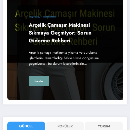
BEYAZ EŞYA
Arçelik Çamaşır Makinesi
Sıkmaya Geçmiyor: Sorun
Giderme Rehberi
Arçelik çamaşır makineniz yıkama ve durulama
işlemlerini tamamladığı halde sıkma döngüsüne
geçmiyorsa, bu durum kıyafetlerinizin…
İncele
GÜNCEL
POPÜLER
YORUM