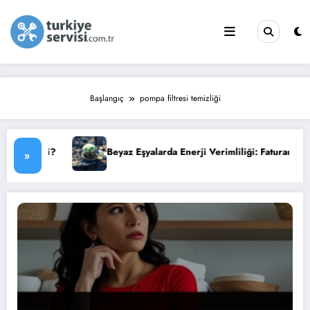
İçeriğe
atla
Başlangıç
pompa filtresi temizliği
Beyaz Eşyalarda Enerji Verimliliği: Faturanızı Düşürün
»