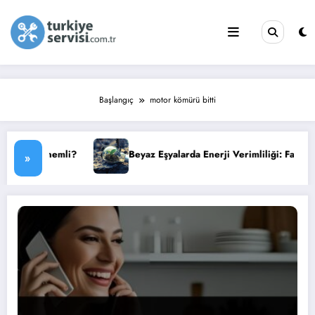
İçeriğe
atla
Başlangıç
motor kömürü bitti
mli?
Beyaz Eşyalarda Enerji Verimliliği: Faturanızı Düşürün
»