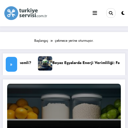
İçeriğe
atla
Başlangıç
çekmece yerine oturmuyor.
mli?
Beyaz Eşyalarda Enerji Verimliliği: Faturanızı Düşürün
»