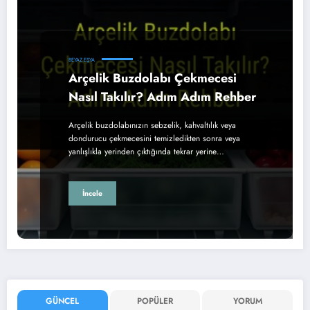
BEYAZ EŞYA
Arçelik Buzdolabı Çekmecesi
Nasıl Takılır? Adım Adım Rehber
Arçelik buzdolabınızın sebzelik, kahvaltılık veya
dondurucu çekmecesini temizledikten sonra veya
yanlışlıkla yerinden çıktığında tekrar yerine…
İncele
GÜNCEL
POPÜLER
YORUM