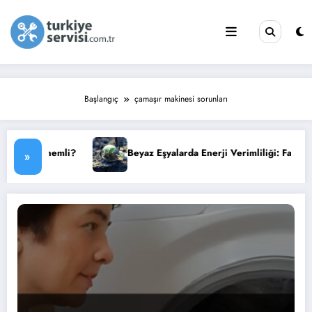
İçeriğe
atla
Başlangıç
çamaşır makinesi sorunları
mli?
Beyaz Eşyalarda Enerji Verimliliği: Faturanızı Düşürün
»