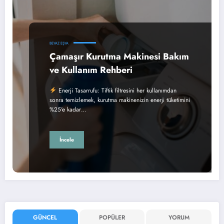
BEYAZ EŞYA
Çamaşır Kurutma Makinesi Bakım
ve Kullanım Rehberi
Enerji Tasarrufu: Tiftik filtresini her kullanımdan
sonra temizlemek, kurutma makinenizin enerji tüketimini
%25'e kadar…
İncele
GÜNCEL
POPÜLER
YORUM