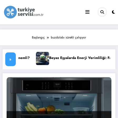
İçeriğe
atla
Başlangıç
buzdolabı sürekli çalışıyor
emli?
Beyaz Eşyalarda Enerji Verimliliği: Faturanızı Düşürün
»