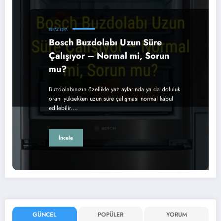
BEYAZ EŞYA
Bosch Buzdolabı Uzun Süre
Çalışıyor – Normal mi, Sorun
mu?
Buzdolabınızın özellikle yaz aylarında ya da doluluk
oranı yüksekken uzun süre çalışması normal kabul
edilebilir.…
İncele
GÜNCEL
POPÜLER
YORUM