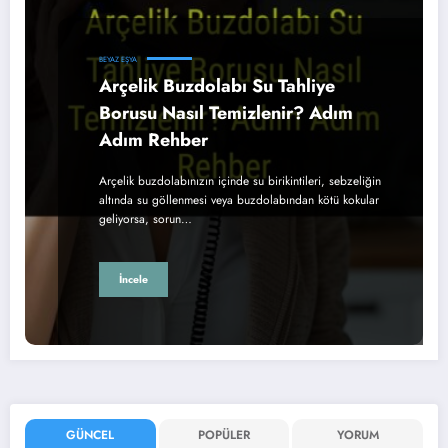
BEYAZ EŞYA
Arçelik Buzdolabı Su Tahliye
Borusu Nasıl Temizlenir? Adım
Adım Rehber
Arçelik buzdolabınızın içinde su birikintileri, sebzeliğin
altında su göllenmesi veya buzdolabından kötü kokular
geliyorsa, sorun…
İncele
GÜNCEL
POPÜLER
YORUM