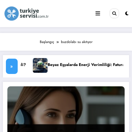
İçeriğe
atla
Başlangıç
buzdolabı su akıtıyor
?
Beyaz Eşyalarda Enerji Verimliliği: Faturanızı Düşürün
»