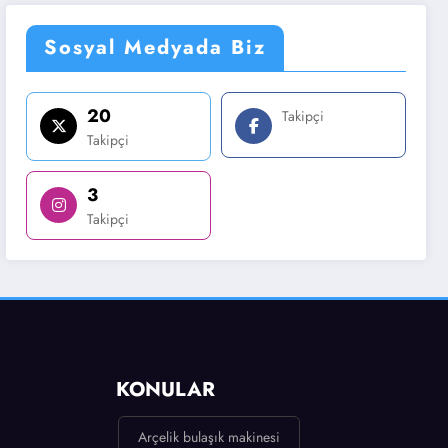
Sosyal Medyada Biz
20
Takipçi
Takipçi
3
Takipçi
KONULAR
Arçelik bulaşık makinesi