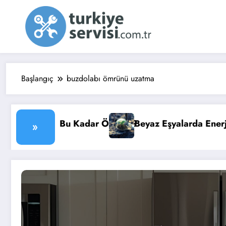
İçeriğe
atla
Başlangıç
buzdolabı ömrünü uzatma
r Önemli?
Beyaz Eşyalarda Enerji Verimliliği: Faturanızı
»