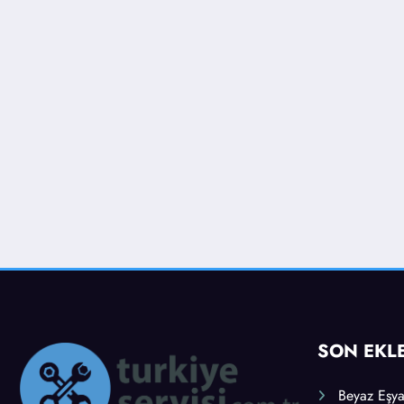
SON EKL
Beyaz Eşyal