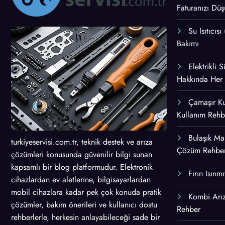
Faturanızı Düş
Su Isıtıcısı
Bakımı
Elektrikli
Hakkında Her
Çamaşır K
Kullanım Rehb
Bulaşık Mak
turkiyeservisi.com.tr, teknik destek ve arıza
Çözüm Rehber
çözümleri konusunda güvenilir bilgi sunan
kapsamlı bir blog platformudur. Elektronik
Fırın Isınm
cihazlardan ev aletlerine, bilgisayarlardan
mobil cihazlara kadar pek çok konuda pratik
Kombi Arız
çözümler, bakım önerileri ve kullanıcı dostu
Rehber
rehberlerle, herkesin anlayabileceği sade bir