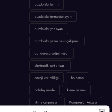
buzdolabı tamiri
buzdolabı termostat ayarı
buzdolabı yaz ayarı
buzdolabı yazın nasıl çalışmalı
dondurucu soğutmuyor
elektronik kart arızası
enerji verimliliği
ho hatası
holiday mode
klima bakımı
klima çarpması
Kompresör Arızası