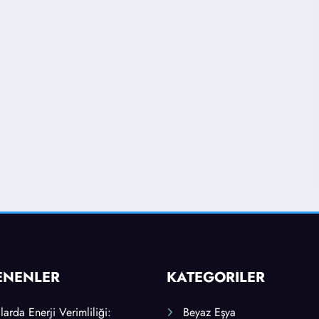
ENENLER
KATEGORİLER
arda Enerji Verimliliği:
Beyaz Eşya