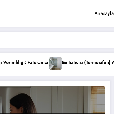
Anasayfa
 Düşürün
Su Isıtıcısı (Termosifon) Arıza Belirtileri ve Bakım