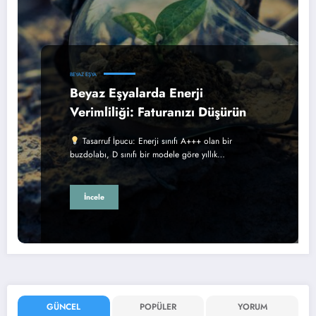
BEYAZ EŞYA
Beyaz Eşyalarda Enerji
Verimliliği: Faturanızı Düşürün
Tasarruf İpucu: Enerji sınıfı A+++ olan bir
buzdolabı, D sınıfı bir modele göre yıllık…
İncele
GÜNCEL
POPÜLER
YORUM