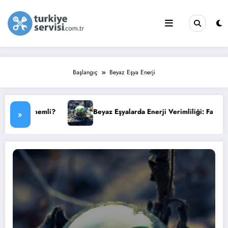
İçeriğe
atla
Başlangıç
Beyaz Eşya Enerji
i?
Beyaz Eşyalarda Enerji Verimliliği: Faturanızı Düşürün
»