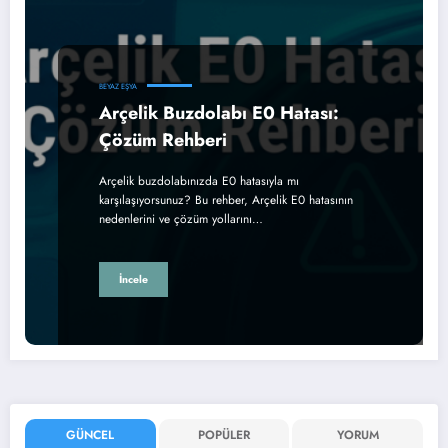
BEYAZ EŞYA
Arçelik Buzdolabı E0 Hatası:
Çözüm Rehberi
Arçelik buzdolabınızda E0 hatasıyla mı
karşılaşıyorsunuz? Bu rehber, Arçelik E0 hatasının
nedenlerini ve çözüm yollarını…
İncele
GÜNCEL
POPÜLER
YORUM