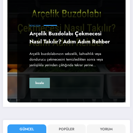
BEYAZ EŞYA
Arçelik Buzdolabı Çekmecesi
Nasıl Takılır? Adım Adım Rehber
Arçelik buzdolabınızın sebzelik, kahvaltılık veya
dondurucu çekmecesini temizledikten sonra veya
yanlışlıkla yerinden çıktığında tekrar yerine…
İncele
GÜNCEL
POPÜLER
YORUM