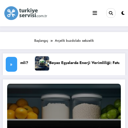
İçeriğe
atla
Başlangıç
Arçelik buzdolabı sebzelik
i?
Beyaz Eşyalarda Enerji Verimliliği: Faturanızı Düşürün
»