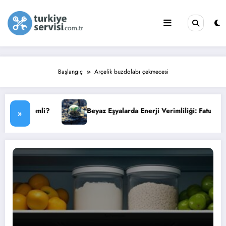
İçeriğe
atla
Başlangıç
Arçelik buzdolabı çekmecesi
i?
Beyaz Eşyalarda Enerji Verimliliği: Faturanızı Düşürün
»