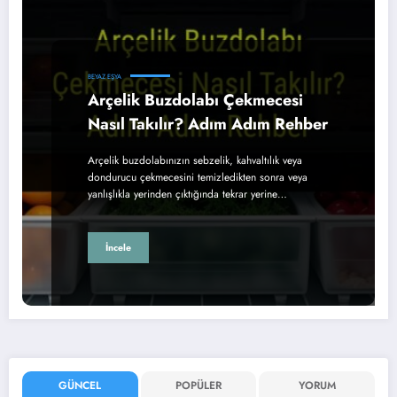
BEYAZ EŞYA
Arçelik Buzdolabı Çekmecesi
Nasıl Takılır? Adım Adım Rehber
Arçelik buzdolabınızın sebzelik, kahvaltılık veya
dondurucu çekmecesini temizledikten sonra veya
yanlışlıkla yerinden çıktığında tekrar yerine…
İncele
GÜNCEL
POPÜLER
YORUM