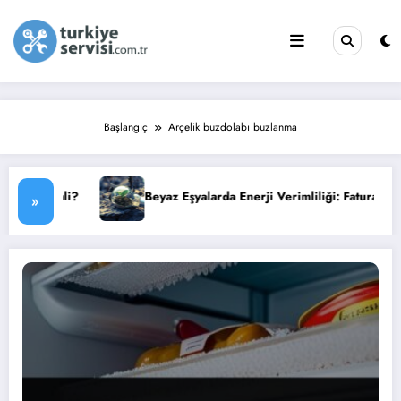
İçeriğe
atla
Başlangıç
Arçelik buzdolabı buzlanma
?
Beyaz Eşyalarda Enerji Verimliliği: Faturanızı Düşürün
»