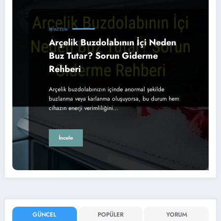
BEYAZ EŞYA
Arçelik Buzdolabının İçi Neden
Buz Tutar? Sorun Giderme
Rehberi
Arçelik buzdolabınızın içinde anormal şekilde
buzlanma veya karlanma oluşuyorsa, bu durum hem
cihazın enerji verimliliğini…
İncele
GÜNCEL
POPÜLER
YORUM