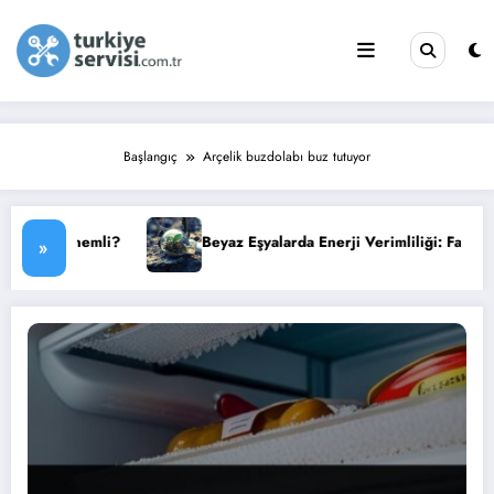
İçeriğe
atla
Başlangıç
Arçelik buzdolabı buz tutuyor
mli?
Beyaz Eşyalarda Enerji Verimliliği: Faturanızı Düşürün
»