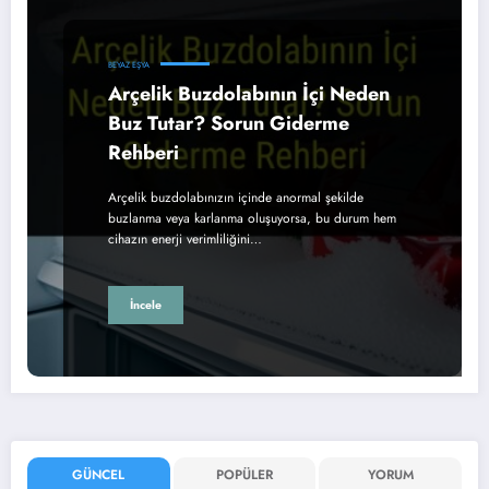
BEYAZ EŞYA
Arçelik Buzdolabının İçi Neden
Buz Tutar? Sorun Giderme
Rehberi
Arçelik buzdolabınızın içinde anormal şekilde
buzlanma veya karlanma oluşuyorsa, bu durum hem
cihazın enerji verimliliğini…
İncele
GÜNCEL
POPÜLER
YORUM