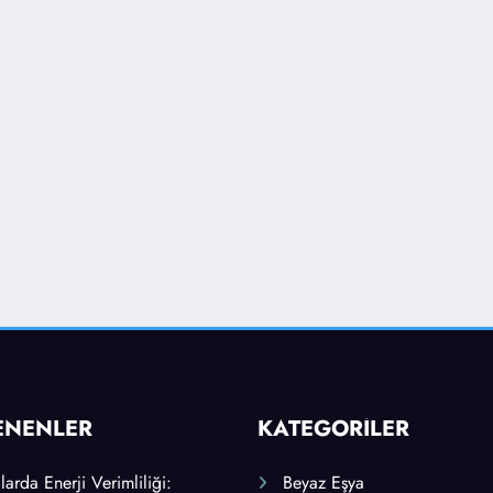
ENENLER
KATEGORİLER
arda Enerji Verimliliği:
Beyaz Eşya